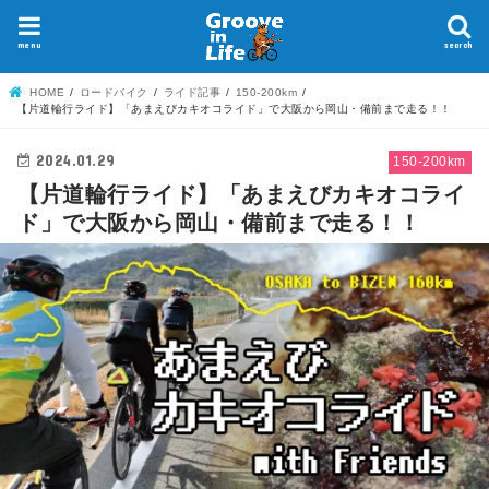
menu
search
HOME
ロードバイク
ライド記事
150-200km
【片道輪行ライド】「あまえびカキオコライド」で大阪から岡山・備前まで走る！！
2024.01.29
150-200km
【片道輪行ライド】「あまえびカキオコライ
ド」で大阪から岡山・備前まで走る！！