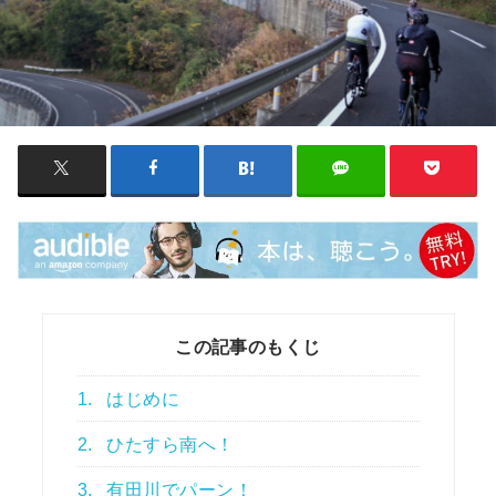
この記事のもくじ
1.
はじめに
2.
ひたすら南へ！
3.
有田川でパーン！