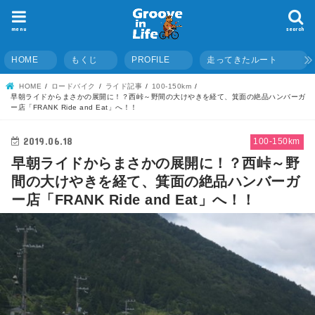
menu
search
HOME
もくじ
PROFILE
走ってきたルート
HOME
ロードバイク
ライド記事
100-150km
早朝ライドからまさかの展開に！？西峠～野間の大けやきを経て、箕面の絶品ハンバーガ
ー店「FRANK Ride and Eat」へ！！
2019.06.18
100-150km
早朝ライドからまさかの展開に！？西峠～野
間の大けやきを経て、箕面の絶品ハンバーガ
ー店「FRANK Ride and Eat」へ！！