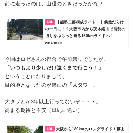
前に走ったのは、山穫のときだったかな？
【能勢二部構成ライド！】偶然だらけ
の一日に！？大阪市内から茨木経由で能勢の
辺りをぶらっと走る160kmライドへ！
2019/05/14
今回はロゼさんの都合で午前縛りでしたが、
「いつもより少しだけ遠くまで行こう！」
ということになりまして、
目的地となったのが篠山の
「大タワ」
。
大タワとか3年以上行ってないぞ・・・。
高まる期待と不安（単純に遠い）
大阪から180kmのロングライド！篠山