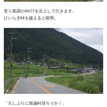
登り基調のR477を北上して行きます。
ひいらぎ峠を越えると能勢。
「久しぶりに堀越峠登ろうか！」