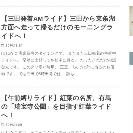
【三田発着AMライド】三田から東条湖
方面へ走って帰るだけのモーニングラ
イドへ！
2019.12.24
はじめに 実家帰省のタイミングで、 またまた三田発着の午前中
ライドへ。 早朝に出発して午前中に帰る。 たったそれだけの話
なんです。 このクソ寒い時期、 正直、1人では外に出るのも億
劫です。 でも三田で6時出発では、 誰も…
【午前縛りライド】紅葉の名所、有馬
の「瑞宝寺公園」を目指す紅葉ライド
へ！
2019.11.20
はじめに 前回、ぺもぺもさんと走った時のこと。 ぺもぺもさん