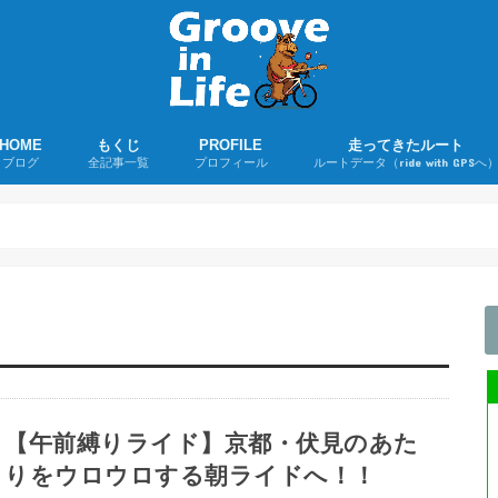
HOME
もくじ
PROFILE
走ってきたルート
ブログ
全記事一覧
プロフィール
ルートデータ（ride with GPSへ
若者よ、ユーミンを聴け！
ツーリング日誌
ロードバイクグッズ購入レポ
ロードバイク
折りたたみ自転車
音楽
その他
ライド記事
購入録
雑記
【午前縛りライド】京都・伏見のあた
りをウロウロする朝ライドへ！！