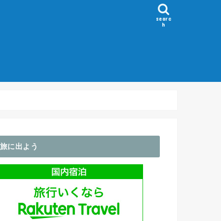
searc
h
）
～100km
100-150km
150-200km
200km～
Flèche/ブルベ
ホイール
GPS・サイコン
アパレル関係
輪行袋・バッグ類
ライト関係
コンポ
その他・アクセサリ
旅に出よう