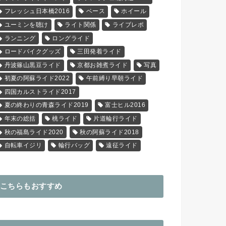
フレッシュ日本橋2016
ベース
ホイール
ユーミンを聴け
ライト関係
ライブレポ
ランニング
ロングライド
ロードバイクグッズ
三田発着ライド
丹波篠山黒豆ライド
京都お雑煮ライド
写真
初夏の阿蘇ライド2022
午前縛り早朝ライド
四国カルストライド2017
夏の終わりの青森ライド2019
富士ヒル2016
年末の総括
桃ライド
片道輪行ライド
秋の福島ライド2020
秋の阿蘇ライド2018
自転車イジリ
輪行バッグ
遠征ライド
こちらもおすすめ