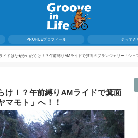
プロフィール
PROFILE
走ってき
ライドはなぜか山だらけ！？午前縛りAMライドで箕面のブランジェリー「シェ
らけ！？午前縛りAMライドで箕面
ヤマモト」へ！！