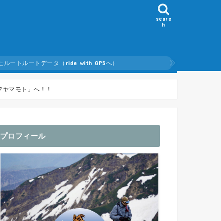
searc
h
ルートデータ（ride with GPSへ）
たルート
フヤマモト」へ！！
プロフィール