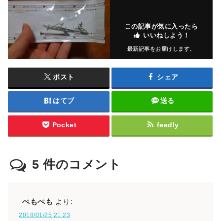
この記事が気に入ったら
いいねしよう！
最新記事をお届けします。
ポスト
シェア
はてブ
送る
Pocket
feedly
5
件のコメント
ぺもぺも
より:
2018/01/25 21:23