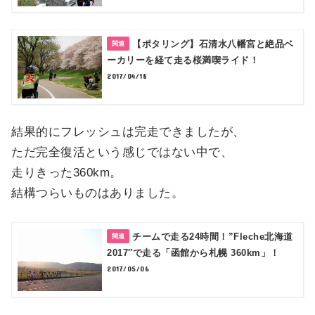
【ポタリング】石清水八幡宮と絶品ベ
ーカリーを経て走る桜満喫ライド！
2017/04/18
結果的にフレッシュは完走できましたが、
ただ完全復活という感じではない中で、
走りきった360km。
結構つらいものはありました。
チームで走る24時間！”Fleche北海道
2017″で走る「函館から札幌 360km」！
2017/05/06