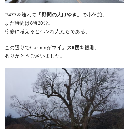
R477を離れて
「野間の大けやき」
で小休憩。
まだ時間は8時20分。
冷静に考えるとヘンな人たちである。
この辺りでGarminが
マイナス6度
を観測。
ありがとうございました。