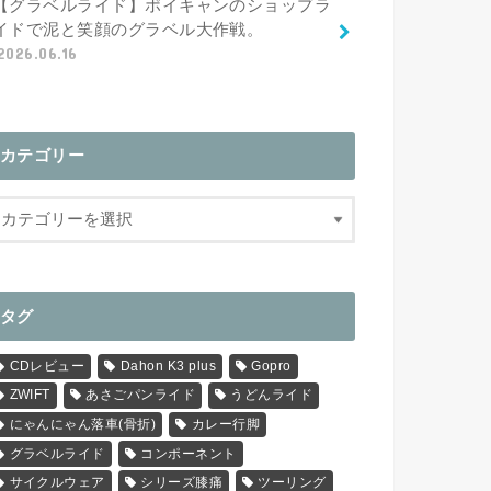
【グラベルライド】ポイキャンのショップラ
イドで泥と笑顔のグラベル大作戦。
2026.06.16
カテゴリー
タグ
CDレビュー
Dahon K3 plus
Gopro
ZWIFT
あさごパンライド
うどんライド
にゃんにゃん落車(骨折)
カレー行脚
グラベルライド
コンポーネント
サイクルウェア
シリーズ膝痛
ツーリング