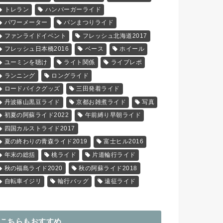
トレラン
ハンバーガーライド
パワーメーター
パンまつりライド
ファンライドイベント
フレッシュ北海道2017
フレッシュ日本橋2016
ベース
ホイール
ユーミンを聴け
ライト関係
ライブレポ
ランニング
ロングライド
ロードバイクグッズ
三田発着ライド
丹波篠山黒豆ライド
京都お雑煮ライド
写真
初夏の阿蘇ライド2022
午前縛り早朝ライド
四国カルストライド2017
夏の終わりの青森ライド2019
富士ヒル2016
年末の総括
桃ライド
片道輪行ライド
秋の福島ライド2020
秋の阿蘇ライド2018
自転車イジリ
輪行バッグ
遠征ライド
こちらもおすすめ