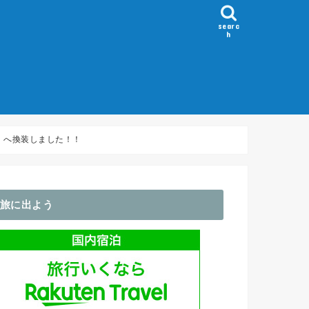
searc
h
）
～100km
100-150km
150-200km
200km～
Flèche/ブルベ
ホイール
GPS・サイコン
アパレル関係
輪行袋・バッグ類
ライト関係
コンポ
その他・アクセサリ
)」へ換装しました！！
旅に出よう