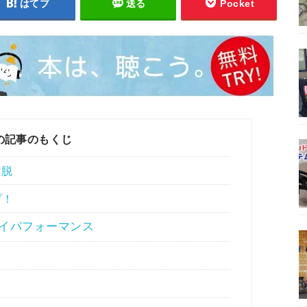
はてブ
送る
Pocket
の記事のもくじ
離脱
プ！
ハイパフォーマンス