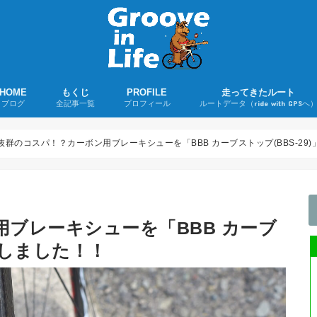
HOME
もくじ
PROFILE
走ってきたルート
ブログ
全記事一覧
プロフィール
ルートデータ（ride with GPSへ
若者よ、ユーミンを聴け！
ツーリング日誌
ロードバイクグッズ購入レポ
ロードバイク
折りたたみ自転車
音楽
その他
ライド記事
購入録
雑記
抜群のコスパ！？カーボン用ブレーキシューを「BBB カーブストップ(BBS-29
ブレーキシューを「BBB カーブ
装しました！！