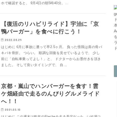
ホで確認すると、 9月4日の朝5時40分。…
【復活のリハビリライド】宇治に「京
鴨バーガー」を食べに行こう！
2022.08.29
はじめに 6月に事故に遭って早2.5ヶ月。 負った怪我は肩の骨バ
キバキ骨折。 つらい。 順調な回復を見せているようで、 少し
前に「自転車乗ってよし！」と、 ドクターからお墨付きを頂き
ました。 そして良いタイミングで、 自…
京都・嵐山でハンバーガーを食す！雲
ケ畑経由で走るのんびりグルメライド
へ！！
2021.05.10
はじめに この週末は昨年のFlecheを走る予定だった （↑結局コ