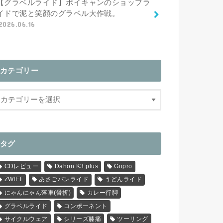
【グラベルライド】ポイキャンのショップラ
イドで泥と笑顔のグラベル大作戦。
2026.06.16
カテゴリー
タグ
CDレビュー
Dahon K3 plus
Gopro
ZWIFT
あさごパンライド
うどんライド
にゃんにゃん落車(骨折)
カレー行脚
グラベルライド
コンポーネント
サイクルウェア
シリーズ膝痛
ツーリング