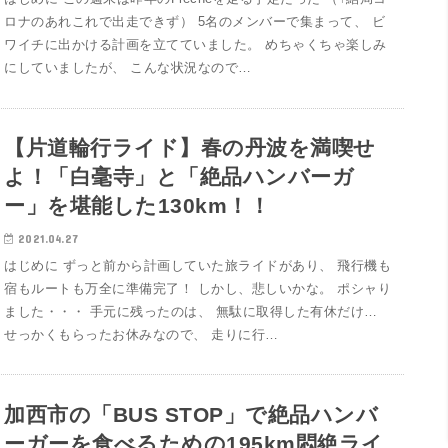
ロナのあれこれで出走できず） 5名のメンバーで集まって、 ビ
ワイチに出かける計画を立てていました。 めちゃくちゃ楽しみ
にしていましたが、 こんな状況なので…
【片道輪行ライド】春の丹波を満喫せ
よ！「白毫寺」と「絶品ハンバーガ
ー」を堪能した130km！！
2021.04.27
はじめに ずっと前から計画していた旅ライドがあり、 飛行機も
宿もルートも万全に準備完了！ しかし、悲しいかな。 ポシャり
ました・・・ 手元に残ったのは、 無駄に取得した有休だけ…
せっかくもらったお休みなので、 走りに行…
加西市の「BUS STOP」で絶品ハンバ
ーガーを食べるための195km悶絶ライ