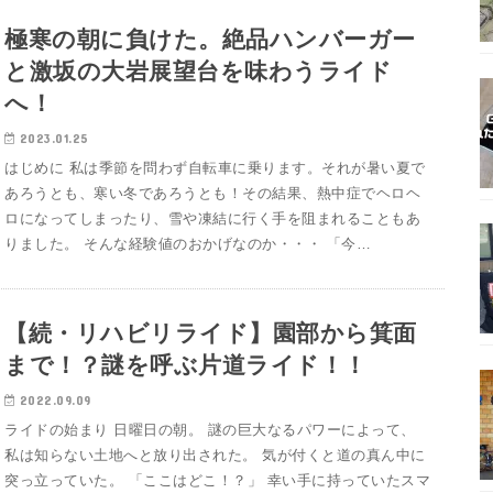
極寒の朝に負けた。絶品ハンバーガー
と激坂の大岩展望台を味わうライド
へ！
2023.01.25
はじめに 私は季節を問わず自転車に乗ります。それが暑い夏で
あろうとも、寒い冬であろうとも！その結果、熱中症でヘロヘ
ロになってしまったり、雪や凍結に行く手を阻まれることもあ
りました。 そんな経験値のおかげなのか・・・ 「今…
【続・リハビリライド】園部から箕面
まで！？謎を呼ぶ片道ライド！！
2022.09.09
ライドの始まり 日曜日の朝。 謎の巨大なるパワーによって、
私は知らない土地へと放り出された。 気が付くと道の真ん中に
突っ立っていた。 「ここはどこ！？」 幸い手に持っていたスマ