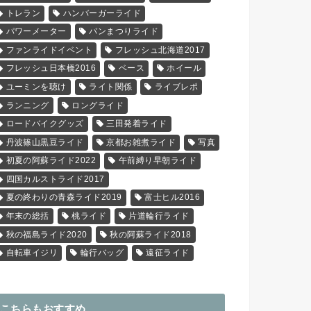
トレラン
ハンバーガーライド
パワーメーター
パンまつりライド
ファンライドイベント
フレッシュ北海道2017
フレッシュ日本橋2016
ベース
ホイール
ユーミンを聴け
ライト関係
ライブレポ
ランニング
ロングライド
ロードバイクグッズ
三田発着ライド
丹波篠山黒豆ライド
京都お雑煮ライド
写真
初夏の阿蘇ライド2022
午前縛り早朝ライド
四国カルストライド2017
夏の終わりの青森ライド2019
富士ヒル2016
年末の総括
桃ライド
片道輪行ライド
秋の福島ライド2020
秋の阿蘇ライド2018
自転車イジリ
輪行バッグ
遠征ライド
こちらもおすすめ