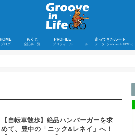
HOME
もくじ
PROFILE
走ってきたルート
ブログ
全記事一覧
プロフィール
ルートデータ（ride with GPSへ
若者よ、ユーミンを聴け！
ツーリング日誌
ロードバイクグッズ購入レポ
ロードバイク
折りたたみ自転車
音楽
その他
ライド記事
購入録
雑記
【自転車散歩】絶品ハンバーガーを求
めて、豊中の「ニック&レネイ」へ！