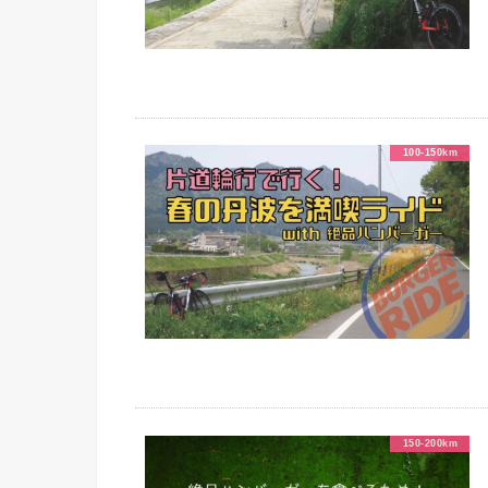
100-150km
150-200km