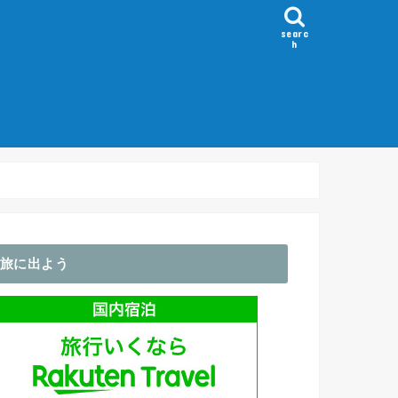
searc
h
）
～100km
100-150km
150-200km
200km～
Flèche/ブルベ
ホイール
GPS・サイコン
アパレル関係
輪行袋・バッグ類
ライト関係
コンポ
その他・アクセサリ
旅に出よう