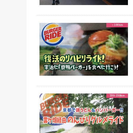
～100km
100-150km