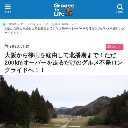
menu
search
HOME
ロードバイク
ライド記事
200km～
大阪から篠山を経由して北播磨まで！ただ200kmオーバーを走るだけのグルメ不発ロング
ライドへ！！
2020.01.21
200km～
大阪から篠山を経由して北播磨まで！ただ
200kmオーバーを走るだけのグルメ不発ロン
グライドへ！！