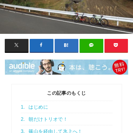
この記事のもくじ
1.
はじめに
2.
朝だけトリオで！
3.
篠山を経由して氷上へ！