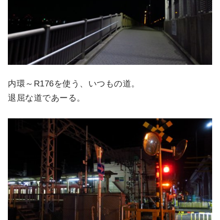
内環～R176を使う、いつもの道。
退屈な道であーる。