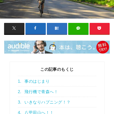
この記事のもくじ
1.
事のはじまり
2.
飛行機で青森へ！
3.
いきなりハプニング！？
4.
八甲田山へ！！