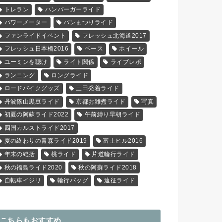
トレラン
ハンバーガーライド
パワーメーター
パンまつりライド
ファンライドイベント
フレッシュ北海道2017
フレッシュ日本橋2016
ベース
ホイール
ユーミンを聴け
ライト関係
ライブレポ
ランニング
ロングライド
ロードバイクグッズ
三田発着ライド
丹波篠山黒豆ライド
京都お雑煮ライド
写真
初夏の阿蘇ライド2022
午前縛り早朝ライド
四国カルストライド2017
夏の終わりの青森ライド2019
富士ヒル2016
年末の総括
桃ライド
片道輪行ライド
秋の福島ライド2020
秋の阿蘇ライド2018
自転車イジリ
輪行バッグ
遠征ライド
こちらもおすすめ