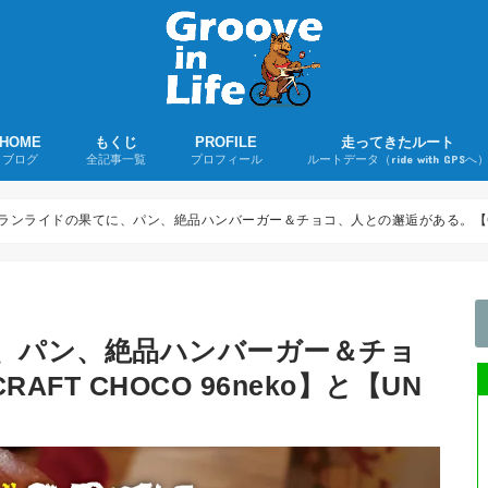
HOME
もくじ
PROFILE
走ってきたルート
ブログ
全記事一覧
プロフィール
ルートデータ（ride with GPSへ
若者よ、ユーミンを聴け！
ツーリング日誌
ロードバイクグッズ購入レポ
ロードバイク
折りたたみ自転車
音楽
その他
ライド記事
購入録
雑記
ランライドの果てに、パン、絶品ハンバーガー＆チョコ、人との邂逅がある。【CRAFT 
、パン、絶品ハンバーガー＆チョ
FT CHOCO 96neko】と【UN