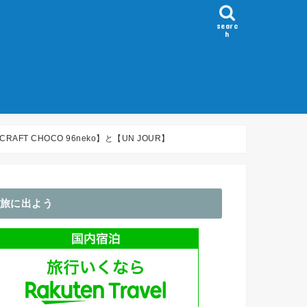
searc
h
）
～100km
100-150km
150-200km
200km～
Flèche/ブルベ
ホイール
GPS・サイコン
アパレル関係
輪行袋・バッグ類
ライト関係
コンポ
その他・アクセサリ
CHOCO 96neko】と【UN JOUR】
旅に出よう