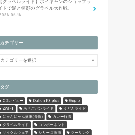
【グラベルライド】ポイキャンのショップラ
イドで泥と笑顔のグラベル大作戦。
2026.06.16
カテゴリー
タグ
CDレビュー
Dahon K3 plus
Gopro
ZWIFT
あさごパンライド
うどんライド
にゃんにゃん落車(骨折)
カレー行脚
グラベルライド
コンポーネント
サイクルウェア
シリーズ膝痛
ツーリング