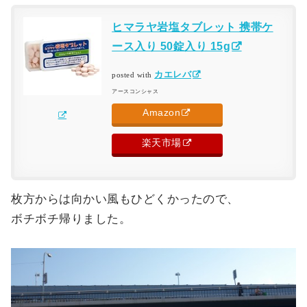
ヒマラヤ岩塩タブレット 携帯ケ
ース入り 50錠入り 15g
カエレバ
posted with
アースコンシャス
Amazon
楽天市場
枚方からは向かい風もひどくかったので、
ボチボチ帰りました。