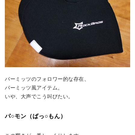
バーミッツのフォロワー的な存在、
バーミッツ風アイテム。
いや、大声でこう叫びたい。
パ○モン（ばっ○もん）