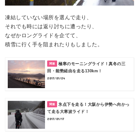
凍結していない場所を選んで走り、
それでも時には返り討ちに遭ったり、
なぜかロングライドを企てて、
積雪に行く手を阻まれたりもしました。
極寒のモーニングライド！真冬の三
田・能勢経由を走る130km！
2017/01/24
氷点下を走る！大阪から伊勢へ向かっ
て走る大寒波ライド！
2017/01/17