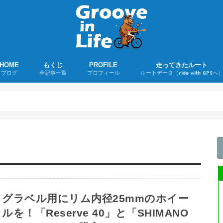
HOME
もくじ
PROFILE
走ってきたルート
ブログ
全記事一覧
プロフィール
ルートデータ（ride with GPSへ
若者よ、ユーミンを聴け！
ツーリング日誌
ロードバイクグッズ購入レポ
ロードバイク
折りたたみ自転車
音楽
その他
ライド記事
購入録
雑記
グラベル用にリム内径25mmのホイー
ルを！「Reserve 40」と「SHIMANO