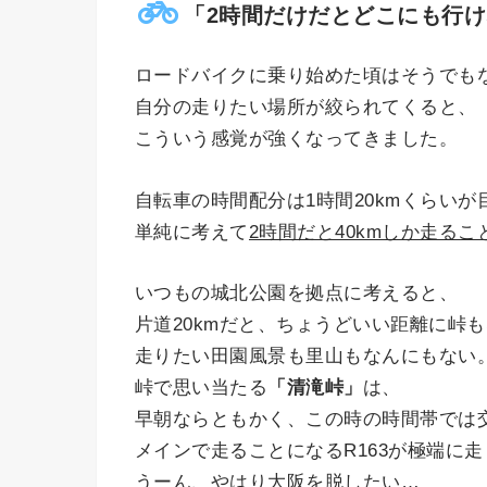
「2時間だけだとどこにも行
ロードバイクに乗り始めた頃はそうでも
自分の走りたい場所が絞られてくると、
こういう感覚が強くなってきました。
自転車の時間配分は1時間20kmくらい
単純に考えて
2時間だと40kmしか走る
いつもの城北公園を拠点に考えると、
片道20kmだと、ちょうどいい距離に峠
走りたい田園風景も里山もなんにもない
峠で思い当たる
「清滝峠」
は、
早朝ならともかく、この時の時間帯では
メインで走ることになるR163が極端に
うーん、やはり大阪を脱したい…