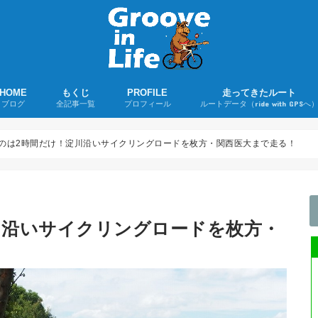
HOME
もくじ
PROFILE
走ってきたルート
ブログ
全記事一覧
プロフィール
ルートデータ（ride with GPSへ
若者よ、ユーミンを聴け！
ツーリング日誌
ロードバイクグッズ購入レポ
ロードバイク
折りたたみ自転車
音楽
その他
ライド記事
購入録
雑記
のは2時間だけ！淀川沿いサイクリングロードを枚方・関西医大まで走る！
川沿いサイクリングロードを枚方・