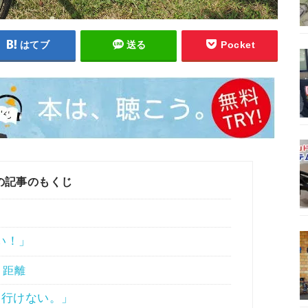
はてブ
送る
Pocket
の記事のもくじ
い！」
う距離
も行けない。」