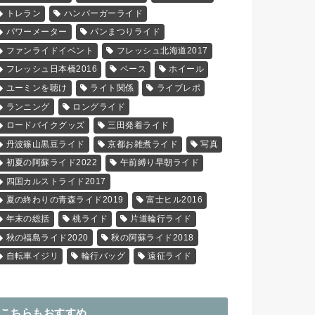
トレラン
ハンバーガーライド
パワーメーター
パンまつりライド
ファンライドイベント
フレッシュ北海道2017
フレッシュ日本橋2016
ベース
ホイール
ユーミンを聴け
ライト関係
ライブレポ
ランニング
ロングライド
ロードバイクグッズ
三田発着ライド
丹波篠山黒豆ライド
京都お雑煮ライド
写真
初夏の阿蘇ライド2022
午前縛り早朝ライド
四国カルストライド2017
夏の終わりの青森ライド2019
富士ヒル2016
年末の総括
桃ライド
片道輪行ライド
秋の福島ライド2020
秋の阿蘇ライド2018
自転車イジリ
輪行バッグ
遠征ライド
こちらもおすすめ