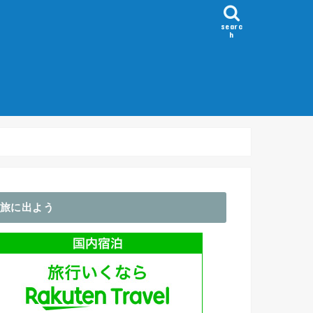
searc
h
）
～100km
100-150km
150-200km
200km～
Flèche/ブルベ
ホイール
GPS・サイコン
アパレル関係
輪行袋・バッグ類
ライト関係
コンポ
その他・アクセサリ
旅に出よう