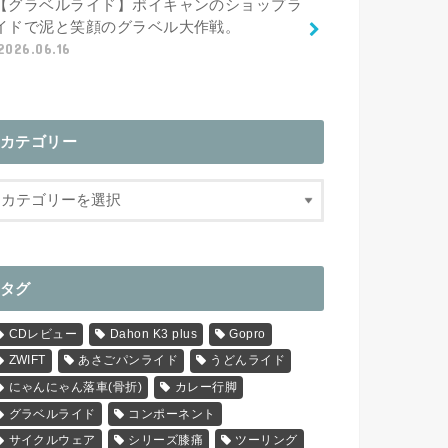
【グラベルライド】ポイキャンのショップラ
イドで泥と笑顔のグラベル大作戦。
2026.06.16
カテゴリー
タグ
CDレビュー
Dahon K3 plus
Gopro
ZWIFT
あさごパンライド
うどんライド
にゃんにゃん落車(骨折)
カレー行脚
グラベルライド
コンポーネント
サイクルウェア
シリーズ膝痛
ツーリング