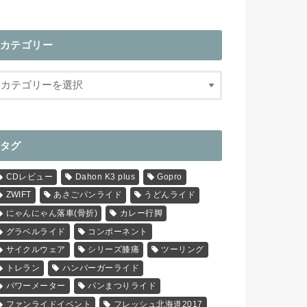
カテゴリー
タグ
CDレビュー
Dahon K3 plus
Gopro
ZWIFT
あさごパンライド
うどんライド
にゃんにゃん落車(骨折)
カレー行脚
グラベルライド
コンポーネント
サイクルウェア
シリーズ膝痛
ツーリング
トレラン
ハンバーガーライド
パワーメーター
パンまつりライド
ファンライドイベント
フレッシュ北海道2017