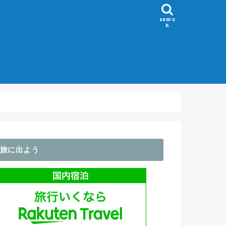
searc
h
）
～100km
100-150km
150-200km
200km～
Flèche/ブルベ
ホイール
GPS・サイコン
アパレル関係
輪行袋・バッグ類
ライト関係
コンポ
その他・アクセサリ
旅に出よう