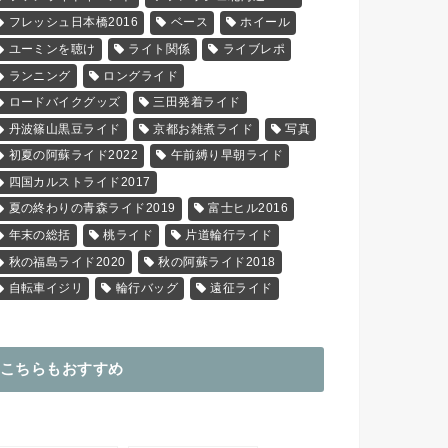
フレッシュ日本橋2016
ベース
ホイール
ユーミンを聴け
ライト関係
ライブレポ
ランニング
ロングライド
ロードバイクグッズ
三田発着ライド
丹波篠山黒豆ライド
京都お雑煮ライド
写真
初夏の阿蘇ライド2022
午前縛り早朝ライド
四国カルストライド2017
夏の終わりの青森ライド2019
富士ヒル2016
年末の総括
桃ライド
片道輪行ライド
秋の福島ライド2020
秋の阿蘇ライド2018
自転車イジリ
輪行バッグ
遠征ライド
こちらもおすすめ