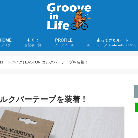
HOME
もくじ
PROFILE
走ってきたルート
ブログ
全記事一覧
プロフィール
ルートデータ（ride with GPSへ
若者よ、ユーミンを聴け！
ツーリング日誌
ロードバイクグッズ購入レポ
ロードバイク
折りたたみ自転車
音楽
その他
ライド記事
購入録
雑記
[ロードバイク] EASTON コルクバーテープを装着！
N コルクバーテープを装着！