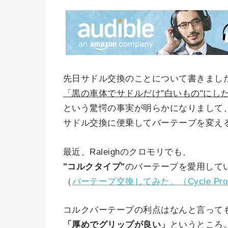
先日サドル交換のことについて書きまし
「黒の車体でサドルだけ"白いもの"にし
という驚愕の事実が明らかになりまして
サドル交換に便乗してバーテープを変え
最近、Raleighのクロモリでも、
"コルクタイプ"
のバーテープを愛用して
（
バーテープ交換してみた。（Cycle Proコ
コルクバーテープの利点はなんと言って
「厚めでグリップが良い」
というところ