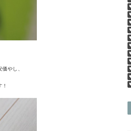
。
安価やし、
す！