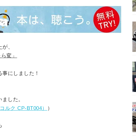
たが、
たら変」
、
る事にしました！
いました。
ルク CP-BT004）
）
も
。