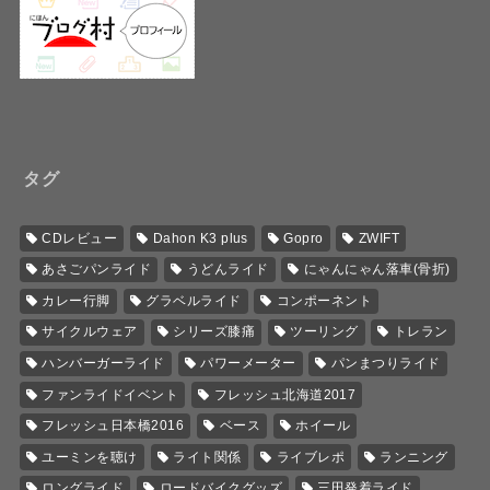
タグ
CDレビュー
Dahon K3 plus
Gopro
ZWIFT
あさごパンライド
うどんライド
にゃんにゃん落車(骨折)
カレー行脚
グラベルライド
コンポーネント
サイクルウェア
シリーズ膝痛
ツーリング
トレラン
ハンバーガーライド
パワーメーター
パンまつりライド
ファンライドイベント
フレッシュ北海道2017
フレッシュ日本橋2016
ベース
ホイール
ユーミンを聴け
ライト関係
ライブレポ
ランニング
ロングライド
ロードバイクグッズ
三田発着ライド