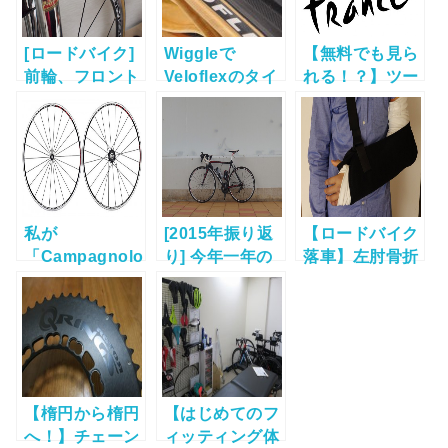
[ロードバイク]
Wiggleで
【無料でも見ら
前輪、フロント
Veloflexのタイ
れる！？】ツー
ホイールから
ヤを注文した
ルドフランスを
「カラカラ」と
見る方法！！
異音がする件
私が
[2015年振り返
【ロードバイク
「Campagnolo
り] 今年一年の
落車】左肘骨折
“Neutron Ultra
ロードバイク生
の現況など。
Clincher”」を
活を振り返る
選んだワケ。
【楕円から楕円
【はじめてのフ
へ！】チェーン
ィッティング体