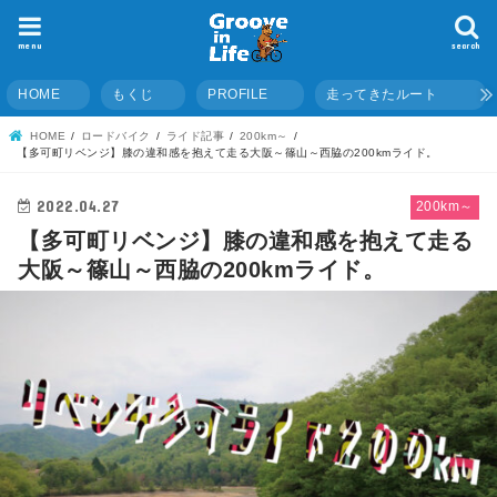
menu
search
HOME
もくじ
PROFILE
走ってきたルート
HOME
ロードバイク
ライド記事
200km～
【多可町リベンジ】膝の違和感を抱えて走る大阪～篠山～西脇の200kmライド。
2022.04.27
200km～
【多可町リベンジ】膝の違和感を抱えて走る
大阪～篠山～西脇の200kmライド。