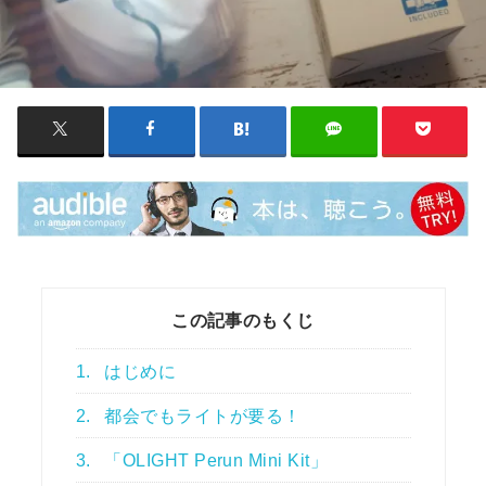
この記事のもくじ
1.
はじめに
2.
都会でもライトが要る！
3.
「OLIGHT Perun Mini Kit」