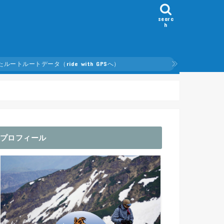
searc
h
ルートデータ（ride with GPSへ）
たルート
プロフィール