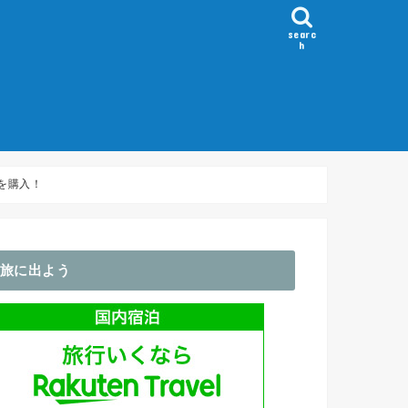
searc
h
）
～100km
100-150km
150-200km
200km～
Flèche/ブルベ
ホイール
GPS・サイコン
アパレル関係
輪行袋・バッグ類
ライト関係
コンポ
その他・アクセサリ
」を購入！
旅に出よう