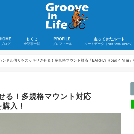
HOME
もくじ
PROFILE
走ってきたルート
ブログ
全記事一覧
プロフィール
ルートデータ（ride with GPSへ
若者よ、ユーミンを聴け！
ツーリング日誌
ロードバイクグッズ購入レポ
ロードバイク
折りたたみ自転車
音楽
その他
ライド記事
購入録
雑記
ハンドル周りをスッキリさせる！多規格マウント対応「BARFLY Road 4 Mini
せる！多規格マウント対応
」を購入！