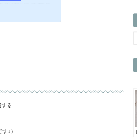
既にカーボンハンドルを使っている身。 いくらエロい魅力的なハンドルが言い寄ってきても、 私には家庭がある。 今のハンドルに大きな不満はないのであります。 どう考えても「必要性があるモノではない」ので、 買い替えるタイミング...
属する
です↓）