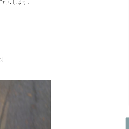
てたりします。
。
体制…