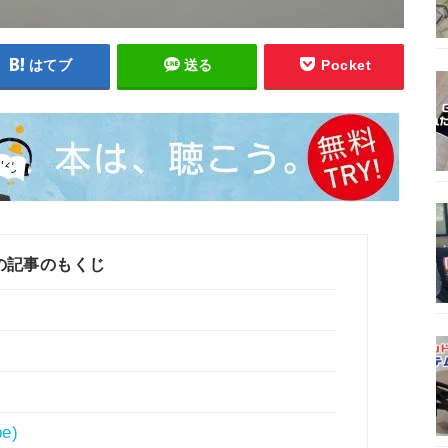
はてブ
送る
Pocket
の記事のもくじ
pe)