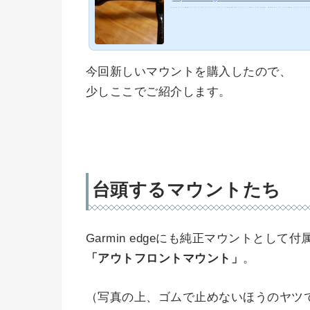
はじめに 以前、某ショップで実物を触ってしまってから、 ずっと欲しかった「カーボンハンドル」がありました。 エアロ形状を意識した変わったフォルムと、 どこか武骨なのに、よく見るととても繊細…。 大胆に形容するなら「エロい」というのが一番似合う。 たまらんハンドルだ。 しかし、私は
今回新しいマウントを購入したので、
少しここでご紹介します。
台頭するマウントたち
Garmin edgeにも純正マウントとして付
「アウトフロントマウント」
。
（写真の上、ゴムで止めないほうのヤツ