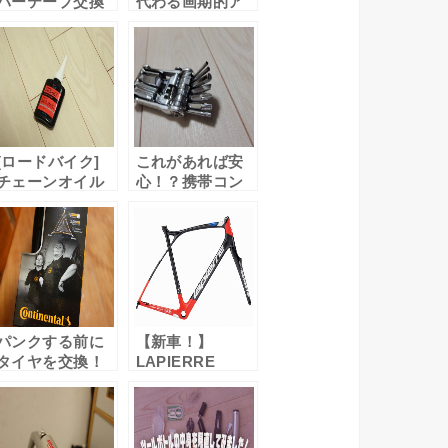
バーテープ交換
代わる画期的ア
してみた。
イテム!?「ヴィ
（San Marco革
ットリア プレミ
→Cycle Proコル
アムジップツー
ク CP-BT004）
ルケース」購
入！
[ロードバイク]
これがあれば安
チェーンオイル
心！？携帯コン
を”AZ マルチパ
パクトツール
ーパスSP”に。
「TOPEAK
“Mini 20 Pro”」
購入！
パンクする前に
【新車！】
タイヤを交換！
LAPIERRE
「Continental
“XELIUS
Grand Prix
ULTIMATE
4000S II」をリピ
SL”購入しまし
ート購入する。
た！【借金生