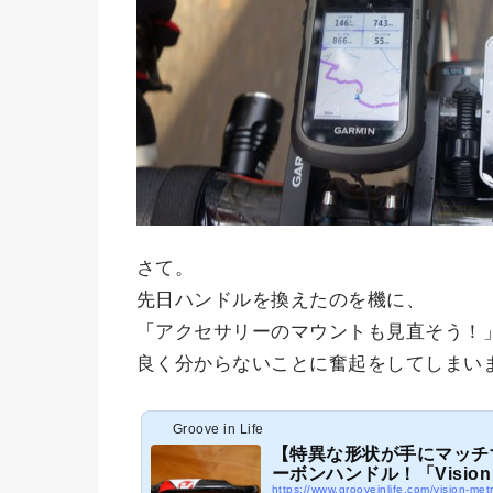
さて。
先日ハンドルを換えたのを機に、
「アクセサリーのマウントも見直そう！
良く分からないことに奮起をしてしまい
Groove in Life
【特異な形状が手にマッチ
ーボンハンドル！「Vision Me
https://www.grooveinlife.com/vision-me