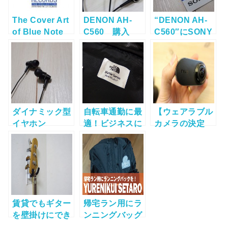
The Cover Art
DENON AH-
“DENON AH-
of Blue Note
C560 購入
C560″にSONY
Records!
のイヤーピース
装着！
ダイナミック型
自転車通勤に最
【ウェアラブル
イヤホン
適！ビジネスに
カメラの決定
DENON AH-
使えるリュック
版！】スマホで
C710購入！
「North
編集まで完結で
Face”SHUTTL
きる！360度カ
E
メラの大本命
DAYPACK”」
「RYLO」を購
入しました！！
賃貸でもギター
帰宅ラン用にラ
を壁掛けにでき
ンニングバッグ
る！画期的な壁
「YURENIKUI