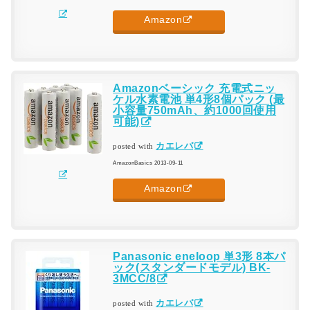
Amazon
Amazonベーシック 充電式ニッ
ケル水素電池 単4形8個パック (最
小容量750mAh、約1000回使用
可能)
カエレバ
posted with
AmazonBasics 2013-09-11
Amazon
Panasonic eneloop 単3形 8本パ
ック(スタンダードモデル) BK-
3MCC/8
カエレバ
posted with