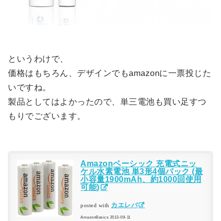
というわけで、
価格はもちろん、デザインでもamazonに一票投じた
いですね。
製品としてはよかったので、単三電池も買い足すつ
もりでございます。
Amazonベーシック 充電式ニッ
ケル水素電池 単3形4個パック (最
小容量1900mAh、約1000回使用
可能)
カエレバ
posted with
AmazonBasics 2013-09-11