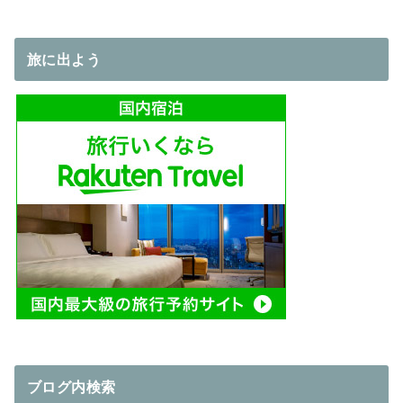
収納グッズ「壁
SETARO」導
美人 ギターヒー
入！
ロー」を購入し
旅に出よう
ました！！
ブログ内検索