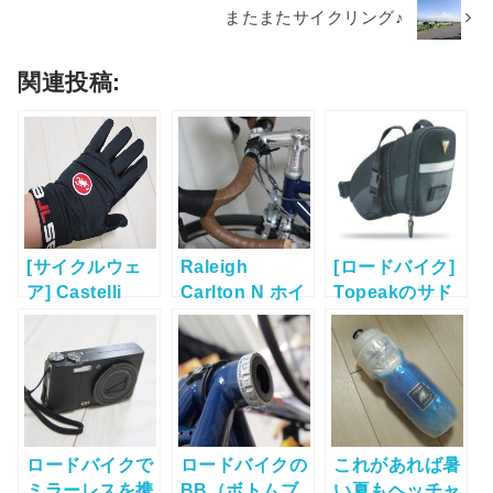
またまたサイクリング♪
関連投稿:
[サイクルウェ
Raleigh
[ロードバイク]
ア] Castelli
Carlton N ホイ
Topeakのサド
“Lightness フ
ール換装完了
ルバッグ"エア
ルフィンガーグ
ロウェッジ"購
ローブ”購入！
入！
ロードバイクで
ロードバイクの
これがあれば暑
ミラーレスを携
BB（ボトムブ
い夏もヘッチャ