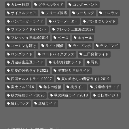
カレー行脚
グラベルライド
コンポーネント
サイクルウェア
シリーズ膝痛
ツーリング
トレラン
ハンバーガーライド
パワーメーター
パンまつりライド
ファンライドイベント
フレッシュ北海道2017
フレッシュ日本橋2016
ベース
ホイール
ユーミンを聴け
ライト関係
ライブレポ
ランニング
ロングライド
ロードバイクグッズ
三田発着ライド
丹波篠山黒豆ライド
京都お雑煮ライド
写真
初夏の阿蘇ライド2022
午前縛り早朝ライド
四国カルストライド2017
夏の終わりの青森ライド2019
富士ヒル2016
年末の総括
桃ライド
片道輪行ライド
秋の福島ライド2020
秋の阿蘇ライド2018
自転車イジリ
輪行バッグ
遠征ライド