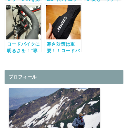
行したい
ラケット）の交
ラ!?
換断念！
“POLAR”の保
冷ボトル購入！
ロードバイクに
寒さ対策は重
明るさを！”専
要！！ロードバ
用ライトではな
イク冬用ウェア
いライト”の
を見直してみま
「自転車マウン
した！
ト」を考える
プロフィール