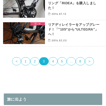
リング「RIDEA」を購入しまし
た！
2016.07.15
コンポ
リアディレイラーをアップグレー
ド！「”105″から”ULTEGRA”」
へ！
2016.03.25
<
1
2
3
4
5
…
8
>
旅に出よう