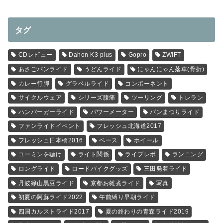
タグ
CDレビュー
Dahon K3 plus
Gopro
ZWIFT
あさごパンライド
うどんライド
にゃんにゃん落車(骨折)
カレー行脚
グラベルライド
コンポーネント
サイクルウェア
シリーズ膝痛
ツーリング
トレラン
ハンバーガーライド
パワーメーター
パンまつりライド
ファンライドイベント
フレッシュ北海道2017
フレッシュ日本橋2016
ベース
ホイール
ユーミンを聴け
ライト関係
ライブレポ
ランニング
ロングライド
ロードバイクグッズ
三田発着ライド
丹波篠山黒豆ライド
京都お雑煮ライド
写真
初夏の阿蘇ライド2022
午前縛り早朝ライド
四国カルストライド2017
夏の終わりの青森ライド2019