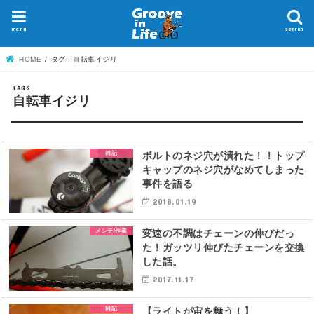
menu
search
HOME
タグ : 自転車イジリ
自転車イジリ
雑記
ボルトのネジ穴が潰れた！！トップ
キャップのネジ穴がなめてしまった
事件を語る
2018.01.19
メンテ/作業
変速の不調はチェーンの伸びだっ
た！ガッツリ伸びたチェーンを交換
した話。
2017.11.17
雑記
【ライトが宙を舞う！】