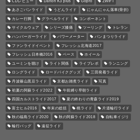
CDレビュー
Dahon K3 plus
Gopro
ZWIFT
あさごパンライド
うどんライド
にゃんにゃん落車(骨折)
カレー行脚
グラベルライド
コンポーネント
サイクルウェア
シリーズ膝痛
ツーリング
トレラン
ハンバーガーライド
パワーメーター
パンまつりライド
ファンライドイベント
フレッシュ北海道2017
フレッシュ日本橋2016
ベース
ホイール
ユーミンを聴け
ライト関係
ライブレポ
ランニング
ロングライド
ロードバイクグッズ
三田発着ライド
丹波篠山黒豆ライド
京都お雑煮ライド
写真
初夏の阿蘇ライド2022
午前縛り早朝ライド
四国カルストライド2017
夏の終わりの青森ライド2019
富士ヒル2016
年末の総括
桃ライド
片道輪行ライド
秋の福島ライド2020
秋の阿蘇ライド2018
自転車イジリ
輪行バッグ
遠征ライド