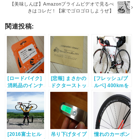
【美味しんぼ】Amazonプライムビデオで見るべ
きはコレだ！【家でゴロゴロしようぜ】
関連投稿:
[ロードバイク]
[悲報] まさかの
[フレッシュ/ブ
消耗品のインナ
ドクターストッ
ルベ] 400kmを
ーケーブルとサ
プ!? “若狭路セ
走ったときの装
イスポ購入。
ンチュリーライ
備や荷物の取り
ド2014” DNS
回しについて
に！
[2016富士ヒル
吊り下げタイプ
憧れのカーボン