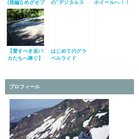
(後編)] めざせブ
の”デジタルス
ホイールへ！！
ロンズ！「第13
ケール”でロー
Fulcrum
回 Mt.富士ヒル
ドバイクの重さ
Racing
クライム」を走
を量ってみよ
Quattro
る!!
う！
Carbonをしば
らく使ってみて
【愛すべき坂バ
はじめてのグラ
カたちへ捧ぐ】
ベルライド
「北摂坂だらけ
ライド～Pick
Up The
PEAKS」概要
プロフィール
決定！！