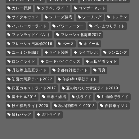
カレー行脚
グラベルライド
コンポーネント
サイクルウェア
シリーズ膝痛
ツーリング
トレラン
ハンバーガーライド
パワーメーター
パンまつりライド
ファンライドイベント
フレッシュ北海道2017
フレッシュ日本橋2016
ベース
ホイール
ユーミンを聴け
ライト関係
ライブレポ
ランニング
ロングライド
ロードバイクグッズ
三田発着ライド
丹波篠山黒豆ライド
京都お雑煮ライド
写真
初夏の阿蘇ライド2022
午前縛り早朝ライド
四国カルストライド2017
夏の終わりの青森ライド2019
富士ヒル2016
年末の総括
桃ライド
片道輪行ライド
秋の福島ライド2020
秋の阿蘇ライド2018
自転車イジリ
輪行バッグ
遠征ライド