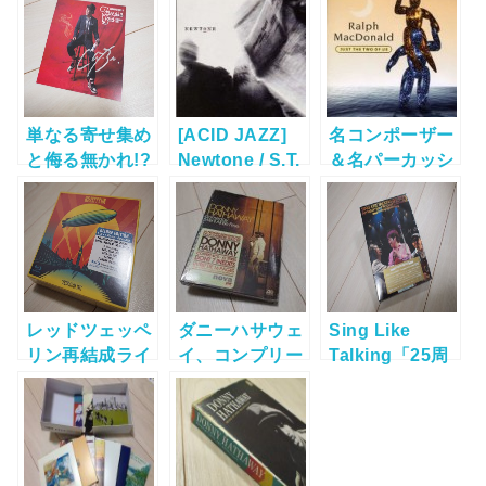
単なる寄せ集め
[ACID JAZZ]
名コンポーザー
と侮る無かれ!?
Newtone / S.T.
＆名パーカッシ
佐藤竹善 / Free
ョニストの名
as a Bird -
作。 Ralph
Cornerstones
MacDonald /
5-
Just The Two
Of Us
レッドツェッペ
ダニーハサウェ
Sing Like
リン再結成ライ
イ、コンプリー
Talking「25周
ブアルバ
トボックスセッ
年記念ライブ
ム”Celebration
ト”Someday
DVD”Amusem
Day”が熱い！
We’ll All Be
ent Pocket
Free”購入し
25/50”」購入！
た！