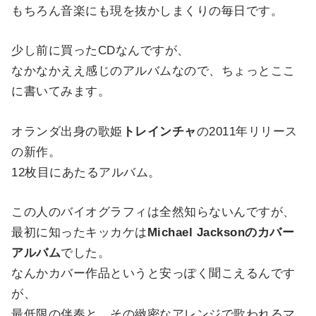
もちろん音楽にも現を抜かしまくりの毎日です。
少し前に買ったCDなんですが、
なかなかええ感じのアルバムなので、ちょっとここ
に書いてみます。
オランダ出身の歌姫
トレインチャ
の2011年リリース
の新作。
12枚目にあたるアルバム。
この人のバイオグラフィは全然知らないんですが、
最初に知ったキッカケは
Michael Jacksonのカバー
アルバム
でした。
なんかカバー作品というと安っぽく聞こえるんです
が、
最低限の伴奏と、その緻密なアレンジで歌われるマ