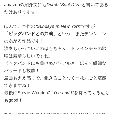
amazonの紹介文にも
Dutch ‘Soul Diva’
と書いてある
だけありますｗ
ほんで、本作の
“Sundays in New York”
ですが、
「ビッグバンドとの共演」
という、またテンション
のあがる作品です！
演奏もかっこいいのはもちろん、トレインチャの歌
唱は素晴らしいですね。
ビッグバンドにも負けぬパワフルさ、ほんで繊細な
バラードも抜群！
選曲もええ感じで、飽きることなく一枚丸ごと堪能
できますね！
最後にStevie Wonderの
“You and I”
を持ってくる辺り
もgood！