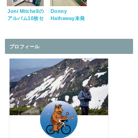
Joni Mitchellの
Donny
アルバム10枚セ
Hathaway未発
ット”The
表音源の決定
Studio Albums
盤！”Never My
1968-1979″が
Love – The
オトクすぎる！
プロフィール
Anthology”