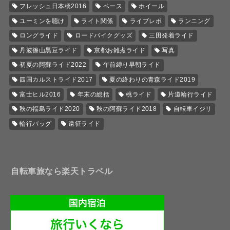
フレッシュ日本橋2016
ベース
ホイール
ユーミンを聴け
ライト関係
ライブレポ
ランニング
ロングライド
ロードバイクグッズ
三田発着ライド
丹波篠山黒豆ライド
京都お雑煮ライド
写真
初夏の阿蘇ライド2022
午前縛り早朝ライド
四国カルストライド2017
夏の終わりの青森ライド2019
富士ヒル2016
年末の総括
桃ライド
片道輪行ライド
秋の福島ライド2020
秋の阿蘇ライド2018
自転車イジリ
輪行バッグ
遠征ライド
自転車旅なら楽天トラベル