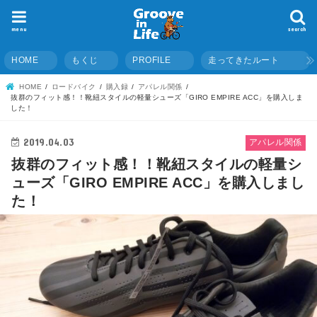
menu
search
HOME
もくじ
PROFILE
走ってきたルート
HOME
ロードバイク
購入録
アパレル関係
抜群のフィット感！！靴紐スタイルの軽量シューズ「GIRO EMPIRE ACC」を購入しま
した！
2019.04.03
アパレル関係
抜群のフィット感！！靴紐スタイルの軽量シ
ューズ「GIRO EMPIRE ACC」を購入しまし
た！