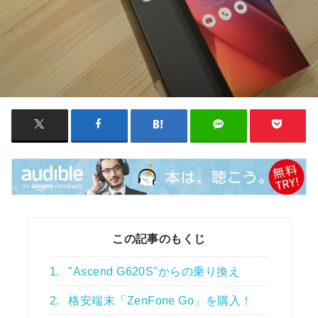
この記事のもくじ
1.
"Ascend G620S"からの乗り換え
2.
格安端末「ZenFone Go」を購入！