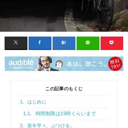
この記事のもくじ
1.
はじめに
1.1.
時間制限は15時くらいまで
2.
新年早々、ぶつける。