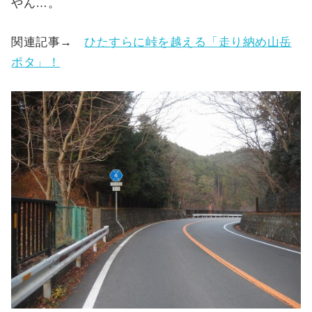
やん…。
関連記事→
ひたすらに峠を越える「走り納め山岳
ポタ」！