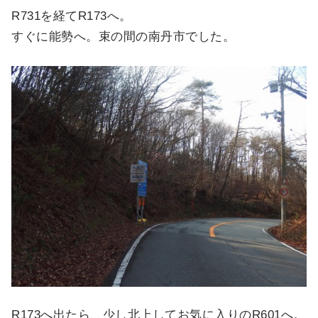
R731を経てR173へ。
すぐに能勢へ。束の間の南丹市でした。
R173へ出たら、少し北上してお気に入りのR601へ。