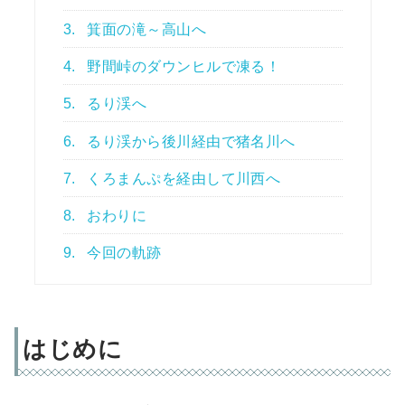
3.
箕面の滝～高山へ
4.
野間峠のダウンヒルで凍る！
5.
るり渓へ
6.
るり渓から後川経由で猪名川へ
7.
くろまんぷを経由して川西へ
8.
おわりに
9.
今回の軌跡
はじめに