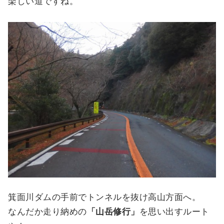
楽しい道ですね。
箕面川ダムの手前でトンネルを抜け高山方面へ。
なんだか走り納めの
「山岳修行」
を思い出すルート