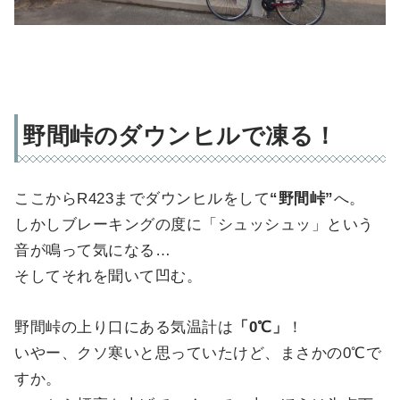
野間峠のダウンヒルで凍る！
ここからR423までダウンヒルをして
“野間峠”
へ。
しかしブレーキングの度に「シュッシュッ」という
音が鳴って気になる…
そしてそれを聞いて凹む。
野間峠の上り口にある気温計は
「0℃」
！
いやー、クソ寒いと思っていたけど、まさかの0℃で
すか。