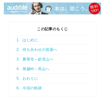
この記事のもくじ
1.
はじめに
2.
待ち合わせの箕面へ
3.
勝尾寺～妙見山へ
4.
堀越峠～高山へ
5.
おわりに
6.
今回の軌跡