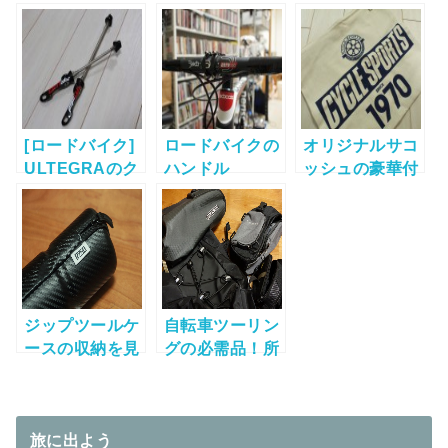
“RFA5W
3Dパッドレー
グとグローブ新
SPORT”
サーパンツ購入
調
(2012model) 納
車！
[ロードバイク]
ロードバイクの
オリジナルサコ
ULTEGRAのク
ハンドル
ッシュの豪華付
イックリリース
を”Deda
録！！「サイク
を”Fast
ZERO100″（コ
ルスポーツ3月
Forward”に交
ンパクトハンド
号」が熱い！
換！
ル）に換装！
ジップツールケ
自転車ツーリン
ースの収納を見
グの必需品！所
直してみた
有しているサド
ルバッグの雑感
などを書いてみ
旅に出よう
た