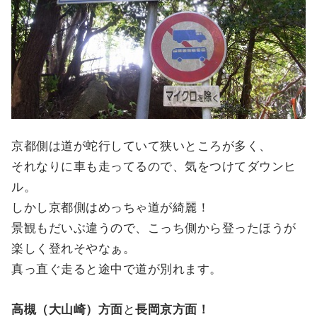
京都側は道が蛇行していて狭いところが多く、
それなりに車も走ってるので、気をつけてダウンヒ
ル。
しかし京都側はめっちゃ道が綺麗！
景観もだいぶ違うので、こっち側から登ったほうが
楽しく登れそやなぁ。
真っ直ぐ走ると途中で道が別れます。
高槻（大山崎）方面
と
長岡京方面！