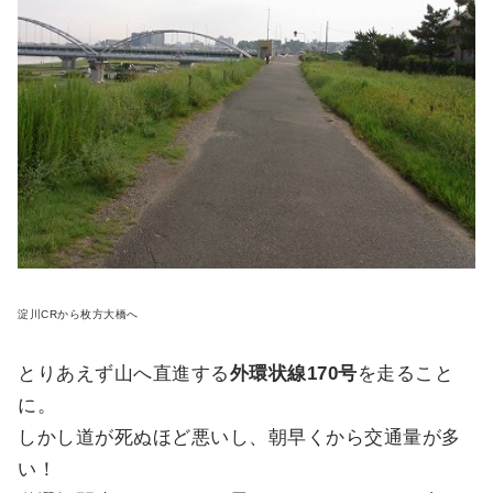
淀川CRから枚方大橋へ
とりあえず山へ直進する
外環状線170号
を走ること
に。
しかし道が死ぬほど悪いし、朝早くから交通量が多
い！