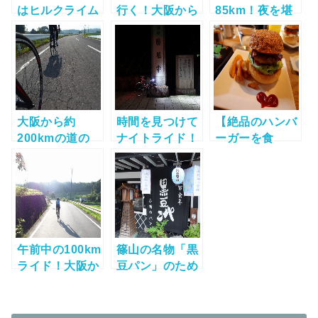
はヒルクライム
行く！大阪から
85km！夜を堪
だ！五月山～勝
篠山を巡るロン
能する妙見山ナ
尾寺を走る！
グライド
イトライドへ！
195km！
大阪から約
時間を見つけて
【絶品のハンバ
200kmの道の
ナイトライド！
ーガーを食
り！鈴鹿山脈を
大阪市内から夜
す！】チームの
越えて彦根へ行
の勝尾寺へ！
走り納め修行グ
くウネウネ山岳
ルメライドを走
ライド！
る！
午前中の100km
篠山の名物「黒
ライド！大阪か
豆パン」のため
ら大正池を巡る
に走る！三田・
のんびりツーリ
篠山を走る勝手
ング！
に猛烈モーニン