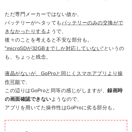
ただ専門メーカーではない故か、
バッテリーがヘタッても
バッテリーのみの交換がで
きなかったりする
ようで、
後々のことを考えると不安な部分も。
"microSDが32GBまでしか対応していない"
というの
も、ちょっと残念。
液晶がないが、GoProと同じくスマホアプリより操
作可能
で、
この辺りはGoProと同等の感じがしますが、
録画時
の画面確認できない
ようなので、
アプリを用いてた操作性はGoProに劣る部分も。