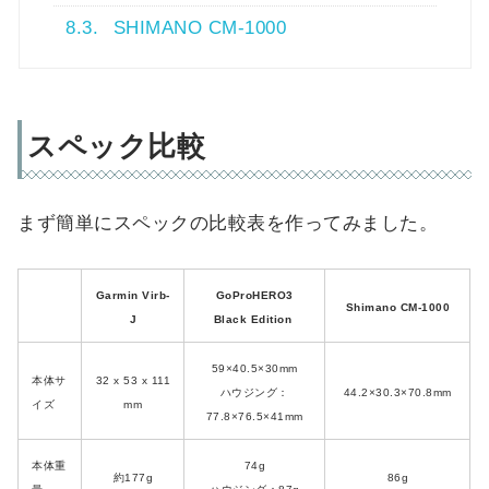
8.3.
SHIMANO CM-1000
スペック比較
まず簡単にスペックの比較表を作ってみました。
Garmin Virb-
GoProHERO3
Shimano CM-1000
J
Black Edition
59×40.5×30mm
本体サ
32 x 53 x 111
ハウジング：
44.2×30.3×70.8mm
イズ
mm
77.8×76.5×41mm
本体重
74g
約177g
86g