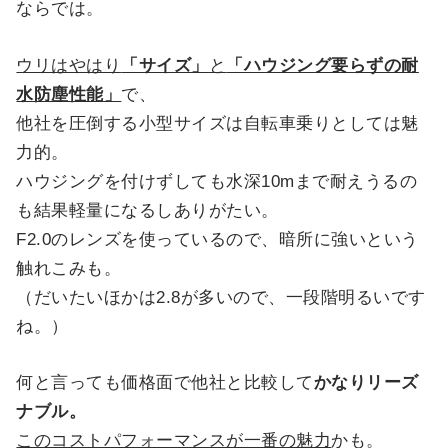
ならでは。
ウリはやはり
「サイズ」
と
「ハウジング要らずの耐
水防塵性能」
で、
他社を圧倒する小型サイズは自転車乗りとしては魅
力的。
ハウジングを付けずしても水深10mまで耐えうるの
も結果軽量になるしありがたい。
F2.0のレンズを使っているので、暗所に強いという
触れこみも。
（だいたいほかは2.8が多いので、一段階明るいです
ね。）
何と言っても価格面で他社と比較して
かなりリーズ
ナブル。
このコストパフォーマンスが一番の魅力
かも。