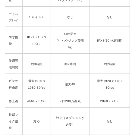
量
ハウジング：87g
ディス
1.4 インチ
なし
なし
プレイ
60m防水
防水性
IPX7（1m/３
(※ ハウジング使用
IPX8(10m/2時間)
能
０分）
時)
使用可
約3時間
約2時間
約2時間
能時間
ビデオ
最大1920 x
最大1920 x 1080
最大4K
解像度
1080 30fps
30fps
静止画
4664 x 3496
？(1200万画素)
2848 x 2136
外部マ
対応（オプションが
イク接
対応
なし
必要）
続