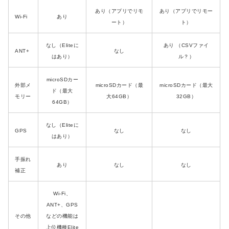
あり（アプリでリモ
あり（アプリでリモー
Wi-Fi
あり
ート）
ト）
なし（Eliteに
あり （CSVファイ
ANT+
なし
はあり）
ル？）
microSDカー
外部メ
microSDカード（最
microSDカード（最大
ド（最大
モリー
大64GB）
32GB）
64GB）
なし（Eliteに
GPS
なし
なし
はあり）
手振れ
あり
なし
なし
補正
Wi-Fi、
ANT+、GPS
その他
などの機能は
上位機種Elite