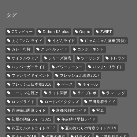
タグ
CDレビュー
Dahon K3 plus
Gopro
ZWIFT
あさごパンライド
うどんライド
にゃんにゃん落車(骨折)
カレー行脚
グラベルライド
コンポーネント
サイクルウェア
シリーズ膝痛
ツーリング
トレラン
ハンバーガーライド
パワーメーター
パンまつりライド
ファンライドイベント
フレッシュ北海道2017
フレッシュ日本橋2016
ベース
ホイール
ユーミンを聴け
ライト関係
ライブレポ
ランニング
ロングライド
ロードバイクグッズ
三田発着ライド
丹波篠山黒豆ライド
京都お雑煮ライド
写真
初夏の阿蘇ライド2022
午前縛り早朝ライド
四国カルストライド2017
夏の終わりの青森ライド2019
富士ヒル2016
年末の総括
桃ライド
片道輪行ライド