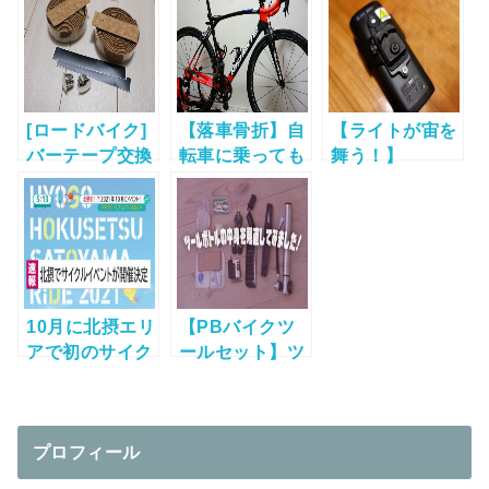
ルフィンガーグ
考察。
ローブ”購入！
[ロードバイク]
【落車骨折】自
【ライトが宙を
バーテープ交換
転車に乗っても
舞う！】
してみた。
よし！ドクター
“VOLT1600″が
（San Marco革
ストップが解除
自転車からFLY
→Cycle Proコ
になりました！
AWAY！してし
ルク CP-
まった話。
BT004）
10月に北摂エリ
【PBバイクツ
アで初のサイク
ールセット】ツ
ルイベント「ひ
ールボトルの中
ょうご北摂里山
身を見直してみ
ライド2021」
ました！
が開催！
プロフィール