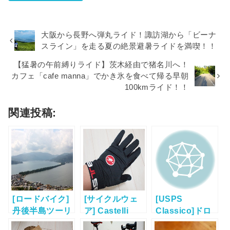
大阪から長野へ弾丸ライド！諏訪湖から「ビーナ
スライン」を走る夏の絶景避暑ライドを満喫！！
【猛暑の午前縛りライド】茨木経由で猪名川へ！
カフェ「cafe manna」でかき氷を食べて帰る早朝
100kmライド！！
関連投稿:
[ロードバイク]
[サイクルウェ
[USPS
丹後半島ツーリ
ア] Castelli
Classico]ドロ
ング計画。
“Lightness フ
ップハンドル化