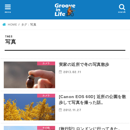
menu
search
HOME
タグ : 写真
写真
カメラ
実家の近所で冬の写真散歩
2013.02.11
カメラ
[Canon EOS 60D] 近所の公園を散
歩して写真を撮った話。
2012.11.27
その他
[旅行記] ロンドンに行ってきた。