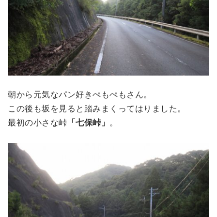
朝から元気なパン好きぺもぺもさん。
この後も坂を見ると踏みまくってはりました。
最初の小さな峠
「七保峠」
。