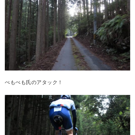
ぺもぺも氏のアタック！