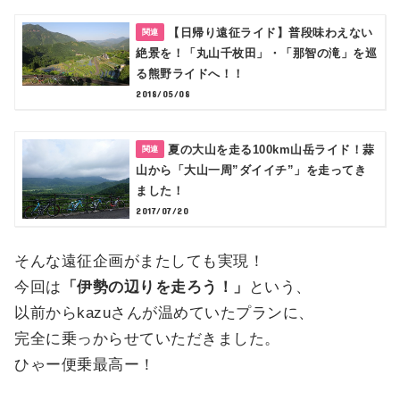
【日帰り遠征ライド】普段味わえない
絶景を！「丸山千枚田」・「那智の滝」を巡
る熊野ライドへ！！
2018/05/08
夏の大山を走る100km山岳ライド！蒜
山から「大山一周”ダイイチ”」を走ってき
ました！
2017/07/20
そんな遠征企画がまたしても実現！
今回は
「伊勢の辺りを走ろう！」
という、
以前からkazuさんが温めていたプランに、
完全に乗っからせていただきました。
ひゃー便乗最高ー！