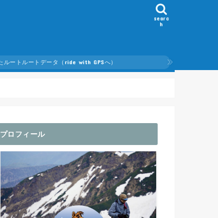
searc
h
ルートデータ（ride with GPSへ）
たルート
プロフィール