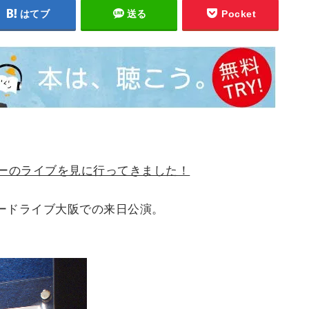
はてブ
送る
Pocket
カーのライブを見に行ってきました！
ルボードライブ大阪での来日公演。
。