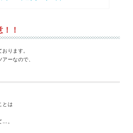
意！！
ております。
ツアーなので、
ことは
て…。