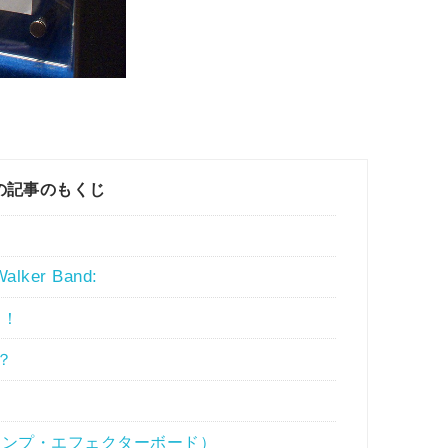
の記事のもくじ
！
Walker Band:
引！
！？
ンプ・エフェクターボード）