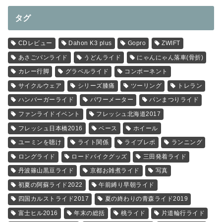
タグ
CDレビュー
Dahon K3 plus
Gopro
ZWIFT
あさごパンライド
うどんライド
にゃんにゃん落車(骨折)
カレー行脚
グラベルライド
コンポーネント
サイクルウェア
シリーズ膝痛
ツーリング
トレラン
ハンバーガーライド
パワーメーター
パンまつりライド
ファンライドイベント
フレッシュ北海道2017
フレッシュ日本橋2016
ベース
ホイール
ユーミンを聴け
ライト関係
ライブレポ
ランニング
ロングライド
ロードバイクグッズ
三田発着ライド
丹波篠山黒豆ライド
京都お雑煮ライド
写真
初夏の阿蘇ライド2022
午前縛り早朝ライド
四国カルストライド2017
夏の終わりの青森ライド2019
富士ヒル2016
年末の総括
桃ライド
片道輪行ライド