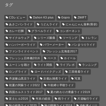
タグ
CDレビュー
Dahon K3 plus
Gopro
ZWIFT
あさごパンライド
うどんライド
にゃんにゃん落車(骨折)
カレー行脚
グラベルライド
コンポーネント
サイクルウェア
シリーズ膝痛
ツーリング
トレラン
ハンバーガーライド
パワーメーター
パンまつりライド
ファンライドイベント
フレッシュ北海道2017
フレッシュ日本橋2016
ベース
ホイール
ユーミンを聴け
ライト関係
ライブレポ
ランニング
ロングライド
ロードバイクグッズ
三田発着ライド
丹波篠山黒豆ライド
京都お雑煮ライド
写真
初夏の阿蘇ライド2022
午前縛り早朝ライド
四国カルストライド2017
夏の終わりの青森ライド2019
富士ヒル2016
年末の総括
桃ライド
片道輪行ライド
秋の福島ライド2020
秋の阿蘇ライド2018
自転車イジリ